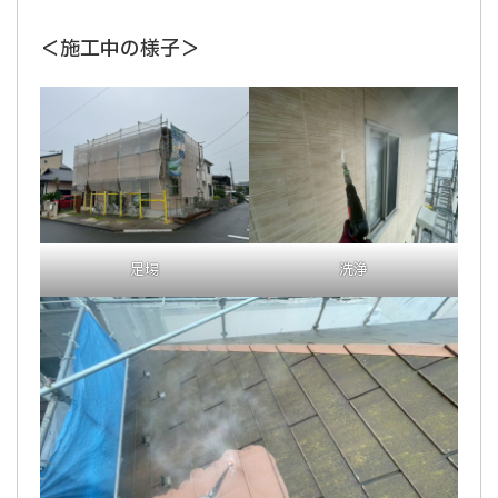
＜施工中の様子＞
足場
洗浄