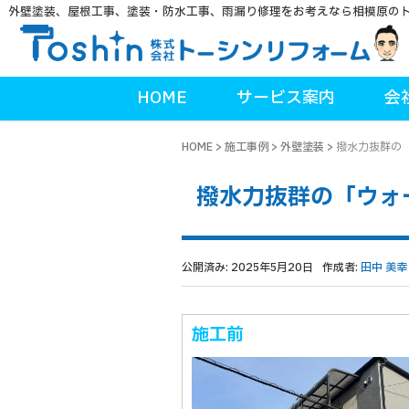
外壁塗装、屋根工事、塗装・防水工事、雨漏り修理をお考えなら相模原の
HOME
サービス案内
会
HOME
>
施工事例
>
外壁塗装
>
撥水力抜群の
撥水力抜群の「ウォ
公開済み: 2025年5月20日
作成者:
田中 美幸
施工前