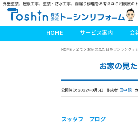
外壁塗装、屋根工事、塗装・防水工事、雨漏り修理をお考えなら相模原の
HOME
サービス案内
会
HOME
>
全て
>
お家の見た目をワンランクオ
お家の見
公開済み: 2022年8月5日
作成者:
田中 硯
スッタフ ブログ