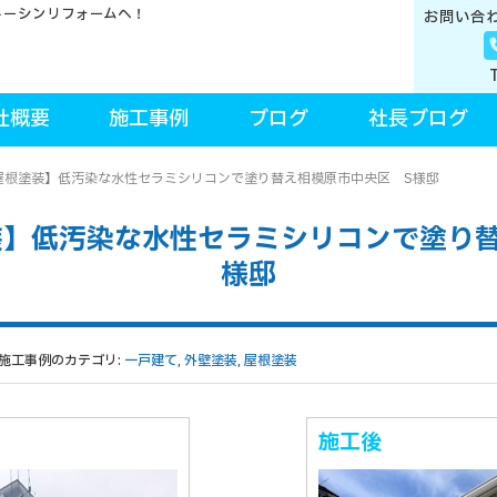
トーシンリフォームへ！
お問い合
社概要
施工事例
ブログ
社長ブログ
屋根塗装】低汚染な水性セラミシリコンで塗り替え相模原市中央区 S様邸
装】低汚染な水性セラミシリコンで塗り替
様邸
施工事例のカテゴリ:
一戸建て
,
外壁塗装
,
屋根塗装
施工後