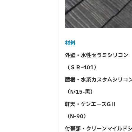
材料
外壁・水性セラミシリコン
（ＳＲ
-401
）
屋根・水系カスタムシリコ
（№
15-
黒）
軒天・ケンエース
G
Ⅱ
（
N-90
）
付帯部・クリーンマイルド