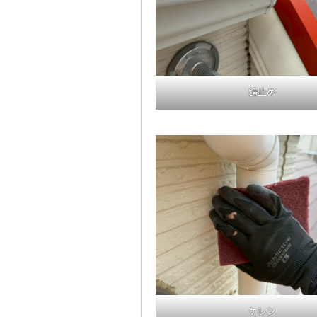
錆止め
ケレン