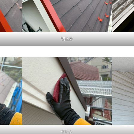
錆止め
ケレン