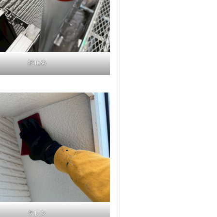
錆止め
ケレン