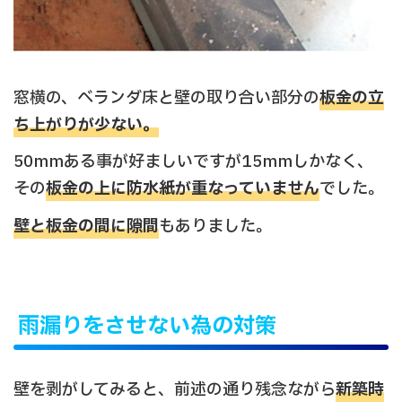
窓横の、ベランダ床と壁の取り合い部分の
板金の立
ち上がりが少ない。
50mmある事が好ましいですが15mmしかなく、
その
板金の上に防水紙が重なっていません
でした。
壁と板金の間に隙間
もありました。
雨漏りをさせない為の対策
壁を剥がしてみると、前述の通り残念ながら
新築時