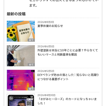
を分かりやすくお伝えできるように心がけてい
ます。
最新の投稿
2026年8月3日
夏季休業のお知らせ
全て
2026年6月5日
外壁塗装は本当に10年ごとに必要？やらなくて
もいいケースと判断基準を解説
全て
2026年5月5日
DIYベランダ防水の落とし穴｜知らないと雨漏り
につながる重要ポイント
全て
2026年4月30日
「さがみヒーローズ」のカードになっちゃいま
した！