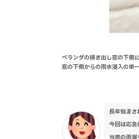
ベランダの掃き出し窓の下側
窓の下側からの雨水浸入の単
長年悩まさ
今回は応急
当面の雨漏