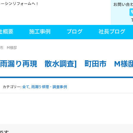
トーシンリフォームへ！
お問い合
社概要
施工事例
ブログ
社長ブログ
田市 M様邸
[雨漏り再現 散水調査] 町田市 M様
カテゴリー:
全て
,
雨漏り修理・調査事例